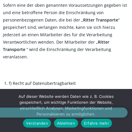
Sofern eine der oben genannten Voraussetzungen gegeben ist
und eine betroffene Person die Einschränkung von
personenbezogenen Daten, die bei der „
Ritter Transporte
“
gespeichert sind, verlangen möchte, kann sie sich hierzu
jederzeit an einen Mitarbeiter des für die Verarbeitung
Verantwortlichen wenden. Der Mitarbeiter der „
Ritter
Transporte
“ wird die Einschränkung der Verarbeitung
veranlassen.
f) Recht auf Datenübertragbarkeit
Jede von der Verarbeitung personenbezogener Daten
Auf dieser Website werden Daten wie z. B. Cookies
betroffene Person hat das vom Europäischen Richtlinien- und
gespeichert, um wichtige Funktionen der Website,
einschließlich Analysen, Marketingfunktionen und
Verordnungsgeber gewährte Recht, die sie betreffenden
Personalisieren zu ermöglichen.
personenbezogenen Daten, welche durch die betroffene
Verstanden
Ablehnen
Erfahre mehr
Person einem Verantwortlichen bereitgestellt wurden, in einem
strukturierten, gängigen und maschinenlesbaren Format zu